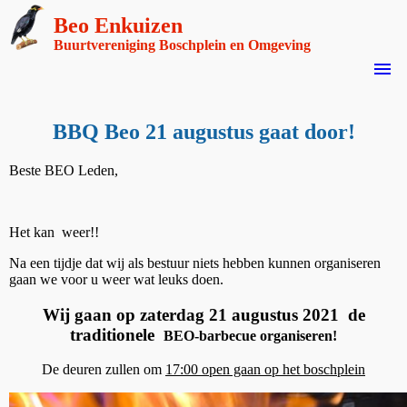
Beo Enkuizen
Buurtvereniging Boschplein en Omgeving
menu
BBQ Beo 21 augustus gaat door!
Beste BEO Leden,
Het kan weer!!
Na een tijdje dat wij als bestuur niets hebben kunnen organiseren
gaan we voor u weer wat leuks doen.
Wij gaan op zaterdag 21 augustus 2021 de
traditionele
BEO-barbecue
organiseren!
De deuren zullen om
17:00 open gaan op het boschplein