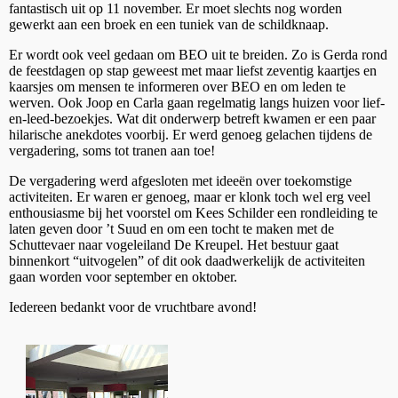
fantastisch uit op 11 november. Er moet slechts nog worden
gewerkt aan een broek en een tuniek van de schildknaap.
Er wordt ook veel gedaan om BEO uit te breiden. Zo is Gerda rond
de feestdagen op stap geweest met maar liefst zeventig kaartjes en
kaarsjes om mensen te informeren over BEO en om leden te
werven. Ook Joop en Carla gaan regelmatig langs huizen voor lief-
en-leed-bezoekjes. Wat dit onderwerp betreft kwamen er een paar
hilarische anekdotes voorbij. Er werd genoeg gelachen tijdens de
vergadering, soms tot tranen aan toe!
De vergadering werd afgesloten met ideeën over toekomstige
activiteiten. Er waren er genoeg, maar er klonk toch wel erg veel
enthousiasme bij het voorstel om Kees Schilder een rondleiding te
laten geven door ’t Suud en om een tocht te maken met de
Schuttevaer naar vogeleiland De Kreupel. Het bestuur gaat
binnenkort “uitvogelen” of dit ook daadwerkelijk de activiteiten
gaan worden voor september en oktober.
Iedereen bedankt voor de vruchtbare avond!