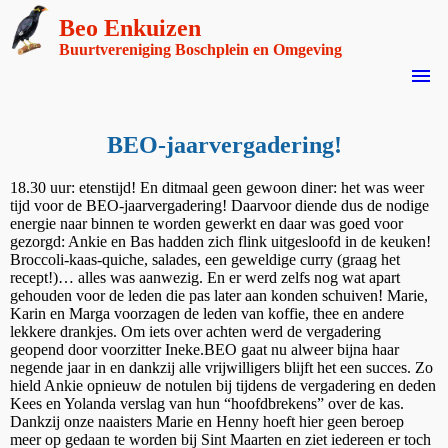
Beo Enkuizen
Buurtvereniging Boschplein en Omgeving
menu
BEO-jaarvergadering!
18.30 uur: etenstijd! En ditmaal geen gewoon diner: het was weer
tijd voor de BEO-jaarvergadering! Daarvoor diende dus de nodige
energie naar binnen te worden gewerkt en daar was goed voor
gezorgd: Ankie en Bas hadden zich flink uitgesloofd in de keuken!
Broccoli-kaas-quiche, salades, een geweldige curry (graag het
recept!)… alles was aanwezig. En er werd zelfs nog wat apart
gehouden voor de leden die pas later aan konden schuiven! Marie,
Karin en Marga voorzagen de leden van koffie, thee en andere
lekkere drankjes. Om iets over achten werd de vergadering
geopend door voorzitter Ineke.BEO gaat nu alweer bijna haar
negende jaar in en dankzij alle vrijwilligers blijft het een succes. Zo
hield Ankie opnieuw de notulen bij tijdens de vergadering en deden
Kees en Yolanda verslag van hun “hoofdbrekens” over de kas.
Dankzij onze naaisters Marie en Henny hoeft hier geen beroep
meer op gedaan te worden bij Sint Maarten en ziet iedereen er toch