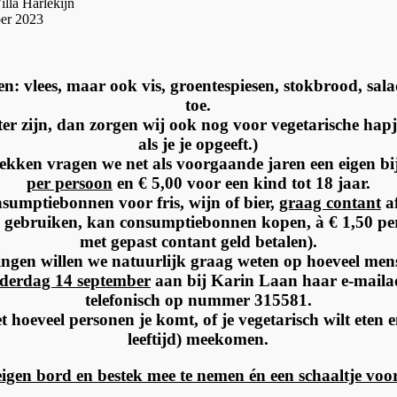
a Harlekijn
r 2023
en: vlees, maar ook vis, groentespiesen, stokbrood, salad
toe.
er zijn, dan zorgen wij ook nog voor vegetarische hapj
als je je opgeeft.)
dekken vragen we net als voorgaande jaren een eigen bi
per persoon
en € 5,00 voor een kind tot 18 jaar.
consumptiebonnen voor fris, wijn of bier,
graag contant
af
 gebruiken, kan consumptiebonnen kopen, à € 1,50 per
met gepast contant geld betalen).
ngen willen we natuurlijk graag weten op hoeveel me
nderdag 14 september
aan bij Karin Laan haar e-maila
telefonisch op nummer 315581.
 hoeveel personen je komt, of je vegetarisch wilt eten 
leeftijd) meekomen.
 eigen bord en bestek mee te nemen én een schaaltje voor