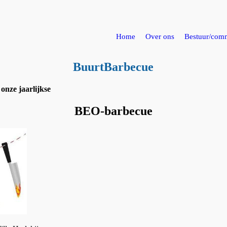
Home
Over ons
Bestuur/comm
BuurtBarbecue
 onze jaarlijkse
BEO-barbecue