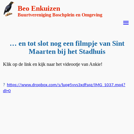
Beo Enkuizen
Buurtvereniging Boschplein en Omgeving
menu
… en tot slot nog een filmpje van Sint
Maarten bij het Stadhuis
Klik op de link en kijk naar het videootje van Ankie!
?
https://www.dropbox.com/s/lupg5vvs3xdfsqz/IMG_1037.mp4?
dl=0