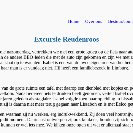
Home
Over ons
Bestuur/comm
Excursie Reudenroos
ie nazomerdag, vertrekken we met een grote groep op de fiets naar at
an de andere BEO-leden die met de auto zijn gekomen en zijn we met z
l staat op te wachten. Isabel is een van de twee eigenaren van het bedr
haar man is er vandaag niet. Hij heeft een familiebezoek in Limburg.
en van de grote ruimte een tafel met daarop een dienblad met kopjes en p
elkom. Nadat iedereen iets te drinken heeft genomen, vertelt Isabel over
jaren geleden als stagiaire. Isabel volgde toen haar opleiding in Liss
t zij is daarna niet meer terug gegaan naar Lissabon en is met Eelco g
zien waaraan zij nu werken, erg indrukwekkend. Zij doen veel houtsnijw
t op dit moment. Daarnaast ontwerpen zij ook keukens, houden zij zich 
 kunnen er wel iets mee. We kijken onze ogen uit wat er allemaal staat 