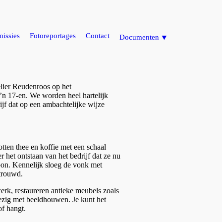
issies
Fotoreportages
Contact
Documenten ⯆
elier Reudenroos op het
’n 17-en. We worden heel hartelijk
ijf dat op een ambachtelijke wijze
otten thee en koffie met een schaal
 het ontstaan van het bedrijf dat ze nu
abon. Kennelijk sloeg de vonk met
etrouwd.
erk, restaureren antieke meubels zoals
bezig met beeldhouwen. Je kunt het
of hangt.