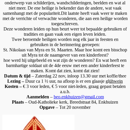
onderwerp van schilderijen, wandschilderingen, beelden en wat al
niet meer. De ene heilige is bekender dan de andere, wat vaak
samenhangt met de populariteit.Dit laatste heeft vaak weer te maken
met de verrichte of verwachte wonderen, die aan een heilige worden
toegeschreven.
Deze wonderen leiden op hun beurt weer tot bepaalde gebruiken of
tradities en gaan vaak een eigen leven leiden.
Twee beroemde heiligen worden nog elk jaar in feesten en
gebruiken in de herinnering geroepen:
St. Nikolaas van Myra en St. Maarten. Maar hoe komt een bisschop
uit Myra tot de naamgever van een kinderfeest?
hoe werd hij uitgebeeld en wat zijn de wonderen? En wat heeft een
barmhartige soldaat uit de 4de eeuw met een ander kinderfeest te
maken. Komt dat zien, komt dat zien!
Datum & tijd
– Zaterdag 22 nov, inloop 13.30 uur met koffie/thee
Lezing –
Duur ca 1 ½ uur, na afloop is er een glaasje gl
ühwein
Kosten –
€ 3 voor leden, € 5 voor niet-leden, graag gepast betalen
a.u.b.
Aanmelden
–
beo.enkhuizen@gmail.com
Plaats
– Oud-Katholieke kerk, Breedstraat 84, Enkhuizen
Opgave
– Tot 20 november