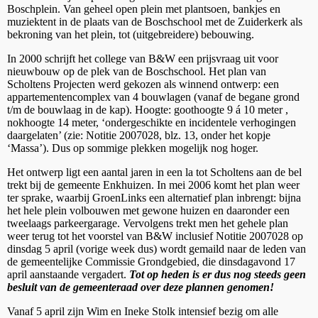
Boschplein. Van geheel open plein met plantsoen, bankjes en
muziektent in de plaats van de Boschschool met de Zuiderkerk als
bekroning van het plein, tot (uitgebreidere) bebouwing.
In 2000 schrijft het college van B&W een prijsvraag uit voor
nieuwbouw op de plek van de Boschschool. Het plan van
Scholtens Projecten werd gekozen als winnend ontwerp: een
appartementencomplex van 4 bouwlagen (vanaf de begane grond
t/m de bouwlaag in de kap). Hoogte: goothoogte 9 á 10 meter ,
nokhoogte 14 meter, ‘ondergeschikte en incidentele verhogingen
daargelaten’ (zie: Notitie 2007028, blz. 13, onder het kopje
‘Massa’). Dus op sommige plekken mogelijk nog hoger.
Het ontwerp ligt een aantal jaren in een la tot Scholtens aan de bel
trekt bij de gemeente Enkhuizen. In mei 2006 komt het plan weer
ter sprake, waarbij GroenLinks een alternatief plan inbrengt: bijna
het hele plein volbouwen met gewone huizen en daaronder een
tweelaags parkeergarage. Vervolgens trekt men het gehele plan
weer terug tot het voorstel van B&W inclusief Notitie 2007028 op
dinsdag 5 april (vorige week dus) wordt gemaild naar de leden van
de gemeentelijke Commissie Grondgebied, die dinsdagavond 17
april aanstaande vergadert.
Tot op heden is er dus nog steeds geen
besluit van de gemeenteraad
over deze plannen genomen!
Vanaf 5 april zijn Wim en Ineke Stolk intensief bezig om alle