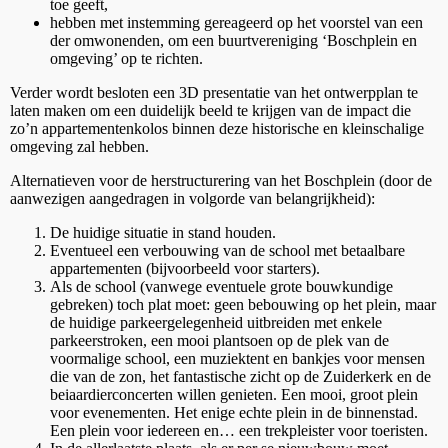
toe geeft,
hebben met instemming gereageerd op het voorstel van een
der omwonenden, om een buurtvereniging ‘Boschplein en
omgeving’ op te richten.
Verder wordt besloten een 3D presentatie van het ontwerpplan te
laten maken om een duidelijk beeld te krijgen van de impact die
zo’n appartementenkolos binnen deze historische en kleinschalige
omgeving zal hebben.
Alternatieven voor de herstructurering van het Boschplein (door de
aanwezigen aangedragen in volgorde van belangrijkheid):
De huidige situatie in stand houden.
Eventueel een verbouwing van de school met betaalbare
appartementen (bijvoorbeeld voor starters).
Als de school (vanwege eventuele grote bouwkundige
gebreken) toch plat moet: geen bebouwing op het plein, maar
de huidige parkeergelegenheid uitbreiden met enkele
parkeerstroken, een mooi plantsoen op de plek van de
voormalige school, een muziektent en bankjes voor mensen
die van de zon, het fantastische zicht op de Zuiderkerk en de
beiaardierconcerten willen genieten. Een mooi, groot plein
voor evenementen. Het enige echte plein in de binnenstad.
Een plein voor iedereen en… een trekpleister voor toeristen.