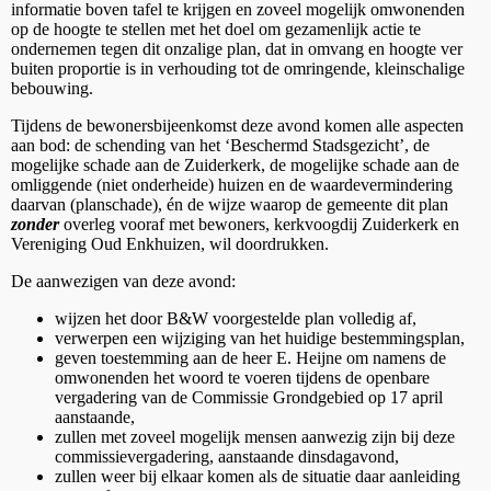
informatie boven tafel te krijgen en zoveel mogelijk omwonenden
op de hoogte te stellen met het doel om gezamenlijk actie te
ondernemen tegen dit onzalige plan, dat in omvang en hoogte ver
buiten proportie is in verhouding tot de omringende, kleinschalige
bebouwing.
Tijdens de bewonersbijeenkomst deze avond komen alle aspecten
aan bod: de schending van het ‘Beschermd Stadsgezicht’, de
mogelijke schade aan de Zuiderkerk, de mogelijke schade aan de
omliggende (niet onderheide) huizen en de waardevermindering
daarvan (planschade), én de wijze waarop de gemeente dit plan
zonder
overleg vooraf met bewoners, kerkvoogdij Zuiderkerk en
Vereniging Oud Enkhuizen, wil doordrukken.
De aanwezigen van deze avond:
wijzen het door B&W voorgestelde plan volledig af,
verwerpen een wijziging van het huidige bestemmingsplan,
geven toestemming aan de heer E. Heijne om namens de
omwonenden het woord te voeren tijdens de openbare
vergadering van de Commissie Grondgebied op 17 april
aanstaande,
zullen met zoveel mogelijk mensen aanwezig zijn bij deze
commissievergadering, aanstaande dinsdagavond,
zullen weer bij elkaar komen als de situatie daar aanleiding