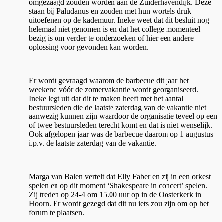
omgezaagd zouden worden aan de Zuiderhavendijk. Deze
staan bij Paludanus en zouden met hun wortels druk
uitoefenen op de kademuur. Ineke weet dat dit besluit nog
helemaal niet genomen is en dat het college momenteel
bezig is om verder te onderzoeken of hier een andere
oplossing voor gevonden kan worden.
Er wordt gevraagd waarom de barbecue dit jaar het
weekend vóór de zomervakantie wordt georganiseerd.
Ineke legt uit dat dit te maken heeft met het aantal
bestuursleden die de laatste zaterdag van de vakantie niet
aanwezig kunnen zijn waardoor de organisatie teveel op een
of twee bestuursleden terecht komt en dat is niet wenselijk.
Ook afgelopen jaar was de barbecue daarom op 1 augustus
i.p.v. de laatste zaterdag van de vakantie.
Marga van Balen vertelt dat Elly Faber en zij in een orkest
spelen en op dit moment ‘Shakespeare in concert’ spelen.
Zij treden op 24-4 om 15.00 uur op in de Oosterkerk in
Hoorn. Er wordt gezegd dat dit nu iets zou zijn om op het
forum te plaatsen.