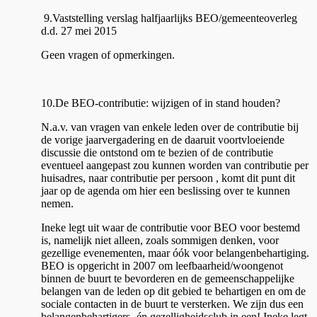
9.Vaststelling verslag halfjaarlijks BEO/gemeenteoverleg
d.d. 27 mei 2015
Geen vragen of opmerkingen.
10.De BEO-contributie: wijzigen of in stand houden?
N.a.v. van vragen van enkele leden over de contributie bij
de vorige jaarvergadering en de daaruit voortvloeiende
discussie die ontstond om te bezien of de contributie
eventueel aangepast zou kunnen worden van contributie per
huisadres, naar contributie per persoon , komt dit punt dit
jaar op de agenda om hier een beslissing over te kunnen
nemen.
Ineke legt uit waar de contributie voor BEO voor bestemd
is, namelijk niet alleen, zoals sommigen denken, voor
gezellige evenementen, maar óók voor belangenbehartiging.
BEO is opgericht in 2007 om leefbaarheid/woongenot
binnen de buurt te bevorderen en de gemeenschappelijke
belangen van de leden op dit gebied te behartigen en om de
sociale contacten in de buurt te versterken. We zijn dus een
belangenbehartigers- én gezelligheidsclub in een! Ineke legt