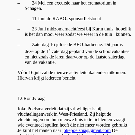
–
24 Mei een excursie naar het crematorium in
Schagen.
–
11 Juni de RABO- sponsorfietstocht
–
23 Juni midzomernachtfeest bij Karin thuis, hopelijk
is het dan mooi weer zodat we weer in de tuin kunnen.
–
Zaterdag 16 juli is de BEO-barbecue. Dit jaar is
e
deze op de 1
zaterdag gepland van de schoolvakanties
en niet zoals de jaren daarvoor op de laatste zaterdag
van de vakantie.
Vóór 16 juli zal de nieuwe activiteitenkalender uitkomen.
Hiervan krijgt iedereen bericht.
12.Rondvraag
Joke Poelsma vertelt dat zij vrijwilliger is bij
vluchtelingenwerk in West-Friesland. Zij helpt de
vluchtelingen om hun nieuwe huis in te richten en vraagt
wie eventueel spullen heeft die niet meer worden gebruikt .
Je kunt het mailen naar
jokepoelsma@gmail.com
De