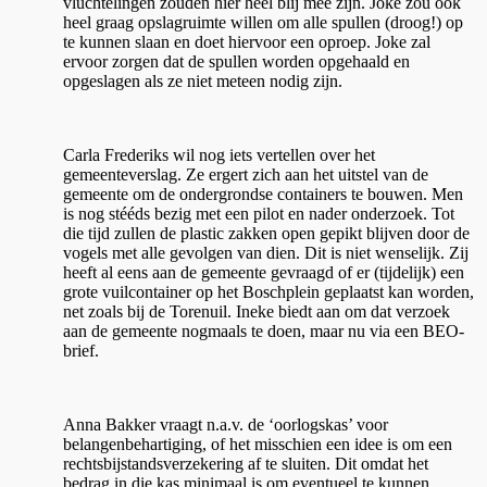
vluchtelingen zouden hier heel blij mee zijn. Joke zou ook
heel graag opslagruimte willen om alle spullen (droog!) op
te kunnen slaan en doet hiervoor een oproep. Joke zal
ervoor zorgen dat de spullen worden opgehaald en
opgeslagen als ze niet meteen nodig zijn.
Carla Frederiks wil nog iets vertellen over het
gemeenteverslag. Ze ergert zich aan het uitstel van de
gemeente om de ondergrondse containers te bouwen. Men
is nog stééds bezig met een pilot en nader onderzoek. Tot
die tijd zullen de plastic zakken open gepikt blijven door de
vogels met alle gevolgen van dien. Dit is niet wenselijk. Zij
heeft al eens aan de gemeente gevraagd of er (tijdelijk) een
grote vuilcontainer op het Boschplein geplaatst kan worden,
net zoals bij de Torenuil. Ineke biedt aan om dat verzoek
aan de gemeente nogmaals te doen, maar nu via een BEO-
brief.
Anna Bakker vraagt n.a.v. de ‘oorlogskas’ voor
belangenbehartiging, of het misschien een idee is om een
rechtsbijstandsverzekering af te sluiten. Dit omdat het
bedrag in die kas minimaal is om eventueel te kunnen