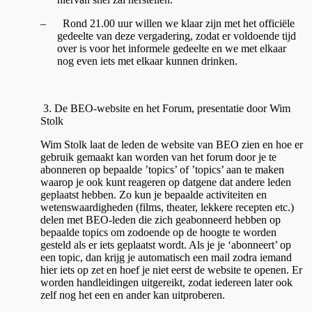
–
Rond 21.00 uur willen we klaar zijn met het officiële
gedeelte van deze vergadering, zodat er voldoende tijd
over is voor het informele gedeelte en we met elkaar
nog even iets met elkaar kunnen drinken.
3. De BEO-website en het Forum, presentatie door Wim
Stolk
Wim Stolk laat de leden de website van BEO zien en hoe er
gebruik gemaakt kan worden van het forum door je te
abonneren op bepaalde ’topics’ of ’topics’ aan te maken
waarop je ook kunt reageren op datgene dat andere leden
geplaatst hebben. Zo kun je bepaalde activiteiten en
wetenswaardigheden (films, theater, lekkere recepten etc.)
delen met BEO-leden die zich geabonneerd hebben op
bepaalde topics om zodoende op de hoogte te worden
gesteld als er iets geplaatst wordt. Als je je ‘abonneert’ op
een topic, dan krijg je automatisch een mail zodra iemand
hier iets op zet en hoef je niet eerst de website te openen. Er
worden handleidingen uitgereikt, zodat iedereen later ook
zelf nog het een en ander kan uitproberen.