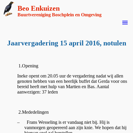
Beo Enkuizen
Buurtvereniging Boschplein en Omgeving
menu
Jaarvergadering 15 april 2016, notulen
1.Opening
Ineke opent om 20.05 uur de vergadering nadat wij allen
genoten hebben van een heerlijk buffet dat Gerda voor ons
bereid heeft met hulp van Martien en Bas. Aantal
aanwezigen: 37 leden
2.Mededelingen
–
Frans Wesseling is er vandaag niet bij. Hij is
vanmorgen geopereerd aan zijn knie. We hopen dat hij
hiervan snel zal herstellen.