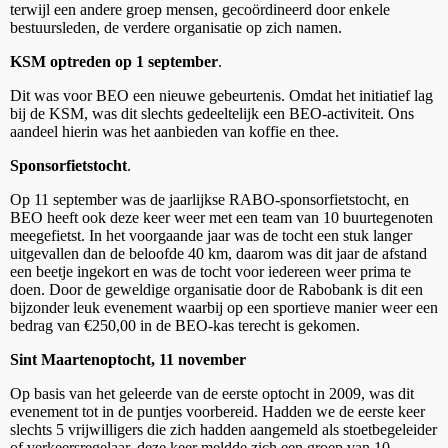
terwijl een andere groep mensen, gecoördineerd door enkele
bestuursleden, de verdere organisatie op zich namen.
KSM optreden op 1 september
.
Dit was voor BEO een nieuwe gebeurtenis. Omdat het initiatief lag
bij de KSM, was dit slechts gedeeltelijk een BEO-activiteit. Ons
aandeel hierin was het aanbieden van koffie en thee.
Sponsorfietstocht
.
Op 11 september was de jaarlijkse RABO-sponsorfietstocht, en
BEO heeft ook deze keer weer met een team van 10 buurtegenoten
meegefietst. In het voorgaande jaar was de tocht een stuk langer
uitgevallen dan de beloofde 40 km, daarom was dit jaar de afstand
een beetje ingekort en was de tocht voor iedereen weer prima te
doen. Door de geweldige organisatie door de Rabobank is dit een
bijzonder leuk evenement waarbij op een sportieve manier weer een
bedrag van €250,00 in de BEO-kas terecht is gekomen.
Sint Maartenoptocht, 11 november
Op basis van het geleerde van de eerste optocht in 2009, was dit
evenement tot in de puntjes voorbereid. Hadden we de eerste keer
slechts 5 vrijwilligers die zich hadden aangemeld als stoetbegeleider
of verkeersregelaar, deze keer meldde zich een groep van 10