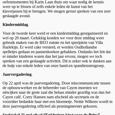
oefenmomenten bij Karin Laan thuis om waar nodig de kennis
weer op te frissen of zelfs enkele leden de kunst van het
klaverjassen bij te brengen. We mogen gerust spreken van een zeer
geslaagde avond.
Kindermiddag
.
Voor de tweede keer werd er een kindermiddag georganiseerd en
wel op 20 maart. Gelukkig konden we voor deze middag weer
gebruik maken van de BEO ruimte en het speelplein van Villa
Harlekijn. Er werd cake versierd, er werden Oudhollandse
spelletjes gedaan en pannenkoeken gebakken. Ondanks het feit dat
er minder kinderen waren dan het jaar ervoor, mogen we toch
spreken van een geslaagde activiteit. Dit is zeker ook te danken aan
de hulp van enkele leden van onze hand-en spandienstengroep.
Jaarvergadering
.
Op 22 april was de jaarvergadering. Door miscommunicatie tussen
de opbouwwerker en de beheerder van Cayen moesten we
uitwijken naar de grote zaal die helaas minder gezellig was dan het
Cayen café. Corry Hansen nam afscheid als secretaris en de
voorzitter bedankte haar met een bloemetje. Nettie Wilkens wordt in
deze jaarvergadering officieel als penningmeester gekozen.
Spektakel 21 mei ofwel “Enkhuizen kiest voor de Prins”.