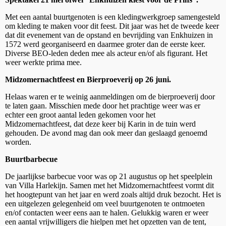
Met een aantal buurtgenoten is een kledingwerkgroep samengesteld
om kleding te maken voor dit feest. Dit jaar was het de tweede keer
dat dit evenement van de opstand en bevrijding van Enkhuizen in
1572 werd georganiseerd en daarmee groter dan de eerste keer.
Diverse BEO-leden deden mee als acteur en/of als figurant. Het
weer werkte prima mee.
Midzomernachtfeest en Bierproeverij op 26 juni.
Helaas waren er te weinig aanmeldingen om de bierproeverij door
te laten gaan. Misschien mede door het prachtige weer was er
echter een groot aantal leden gekomen voor het
Midzomernachtfeest, dat deze keer bij Karin in de tuin werd
gehouden. De avond mag dan ook meer dan geslaagd genoemd
worden.
Buurtbarbecue
De jaarlijkse barbecue voor was op 21 augustus op het speelplein
van Villa Harlekijn. Samen met het Midzomernachtfeest vormt dit
het hoogtepunt van het jaar en werd zoals altijd druk bezocht. Het is
een uitgelezen gelegenheid om veel buurtgenoten te ontmoeten
en/of contacten weer eens aan te halen. Gelukkig waren er weer
een aantal vrijwilligers die hielpen met het opzetten van de tent,