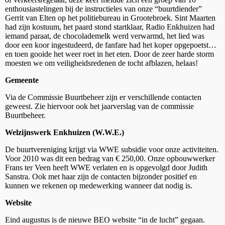
enthousiastelingen bij de instructieles van onze “buurtdiender”
Gerrit van Elten op het politiebureau in Grootebroek. Sint Maarten
had zijn kostuum, het paard stond startklaar, Radio Enkhuizen had
iemand paraat, de chocolademelk werd verwarmd, het lied was
door een koor ingestudeerd, de fanfare had het koper opgepoetst…
en toen gooide het weer roet in het eten. Door de zeer harde storm
moesten we om veiligheidsredenen de tocht afblazen, helaas!
Gemeente
Via de Commissie Buurtbeheer zijn er verschillende contacten
geweest. Zie hiervoor ook het jaarverslag van de commissie
Buurtbeheer.
Welzijnswerk Enkhuizen (W.W.E.)
De buurtvereniging krijgt via WWE subsidie voor onze activiteiten.
Voor 2010 was dit een bedrag van € 250,00. Onze opbouwwerker
Frans ter Veen heeft WWE verlaten en is opgevolgd door Judith
Sanstra. Ook met haar zijn de contacten bijzonder positief en
kunnen we rekenen op medewerking wanneer dat nodig is.
Website
Eind augustus is de nieuwe BEO website “in de lucht” gegaan.