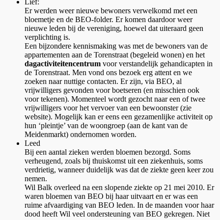
Lief:
Er werden weer nieuwe bewoners verwelkomd met een
bloemetje en de BEO-folder. Er komen daardoor weer
nieuwe leden bij de vereniging, hoewel dat uiteraard geen
verplichting is.
Een bijzondere kennismaking was met de bewoners van de
appartementen aan de Torenstraat (begeleid wonen) en het
dagactiviteitencentrum
voor verstandelijk gehandicapten in
de Torenstraat. Men vond ons bezoek erg attent en we
zoeken naar nuttige contacten. Er zijn, via BEO, al
vrijwilligers gevonden voor boetseren (en misschien ook
voor tekenen). Momenteel wordt gezocht naar een of twee
vrijwilligers voor het vervoer van een bewoonster (zie
website). Mogelijk kan er eens een gezamenlijke activiteit op
hun ‘pleintje’ van de woongroep (aan de kant van de
Meidenmarkt) ondernomen worden.
Leed
Bij een aantal zieken werden bloemen bezorgd. Soms
verheugend, zoals bij thuiskomst uit een ziekenhuis, soms
verdrietig, wanneer duidelijk was dat de ziekte geen keer zou
nemen.
Wil Balk overleed na een slopende ziekte op 21 mei 2010. Er
waren bloemen van BEO bij haar uitvaart en er was een
ruime afvaardiging van BEO leden. In de maanden voor haar
dood heeft Wil veel ondersteuning van BEO gekregen. Niet