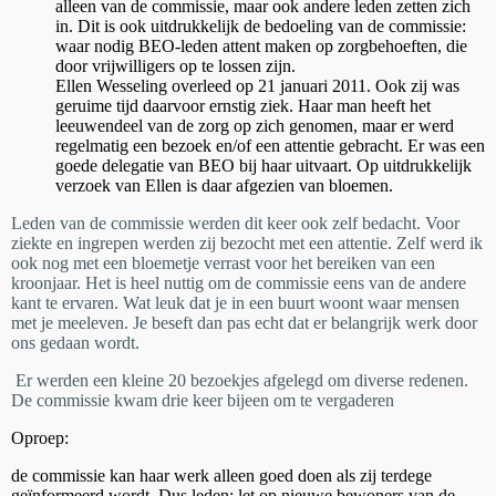
alleen van de commissie, maar ook andere leden zetten zich
in. Dit is ook uitdrukkelijk de bedoeling van de commissie:
waar nodig BEO-leden attent maken op zorgbehoeften, die
door vrijwilligers op te lossen zijn.
Ellen Wesseling overleed op 21 januari 2011. Ook zij was
geruime tijd daarvoor ernstig ziek. Haar man heeft het
leeuwendeel van de zorg op zich genomen, maar er werd
regelmatig een bezoek en/of een attentie gebracht. Er was een
goede delegatie van BEO bij haar uitvaart. Op uitdrukkelijk
verzoek van Ellen is daar afgezien van bloemen.
Leden van de commissie werden dit keer ook zelf bedacht. Voor
ziekte en ingrepen werden zij bezocht met een attentie. Zelf werd ik
ook nog met een bloemetje verrast voor het bereiken van een
kroonjaar. Het is heel nuttig om de commissie eens van de andere
kant te ervaren. Wat leuk dat je in een buurt woont waar mensen
met je meeleven. Je beseft dan pas echt dat er belangrijk werk door
ons gedaan wordt.
Er werden een kleine 20 bezoekjes afgelegd om diverse redenen.
De commissie kwam drie keer bijeen om te vergaderen
Oproep:
de commissie kan haar werk alleen goed doen als zij terdege
geïnformeerd wordt. Dus leden: let op nieuwe bewoners van de