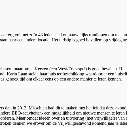
 maar erg vol met zo’n 43 leden. Je kon nauwelijks rondlopen om met a
an naar een andere locatie. Het tijdstip is goed bevallen: op vrijdag tus
jassen, maar om te Keezen (een West-Fries spel) is goed bevallen. Het sp
nd. Karin Laan stelde haar huis ter beschikking waardoor er een huisel
was genoeg tijd om elkaar eens op een andere manier te leren kennen.
gers dan in 2013. Misschien had dit te maken met het feit dat deze avond
le andere BEO-activiteiten- een mogelijkheid om nieuwe mensen te leren
vorderen. Maar omdat ideeën over en uitvoering (met vrijwilligers) van on
proken denken we erover om de Vrijwilligersavond komend jaar te late