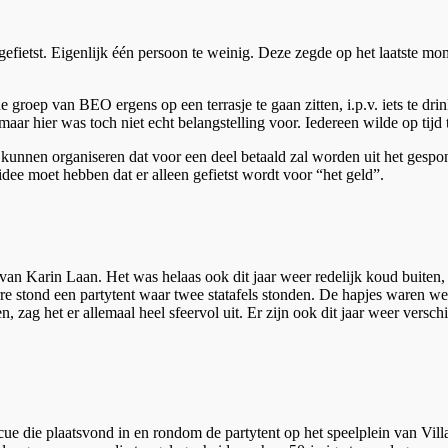
gefietst. Eigenlijk één persoon te weinig. Deze zegde op het laatste m
groep van BEO ergens op een terrasje te gaan zitten, i.p.v. iets te dr
maar hier was toch niet echt belangstelling voor. Iedereen wilde op tijd 
kunnen organiseren dat voor een deel betaald zal worden uit het gespon
 idee moet hebben dat er alleen gefietst wordt voor “het geld”.
van Karin Laan. Het was helaas ook dit jaar weer redelijk koud buiten
rre stond een partytent waar twee statafels stonden. De hapjes waren w
n, zag het er allemaal heel sfeervol uit. Er zijn ook dit jaar weer vers
ue die plaatsvond in en rondom de partytent op het speelplein van Vill