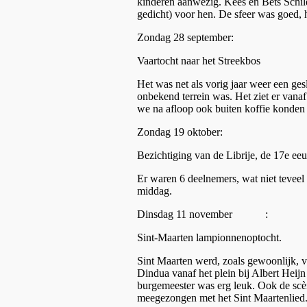
kinderen aanwezig. Kees en Bets Schild
gedicht) voor hen. De sfeer was goed, h
Zondag 28 september:
Vaartocht naar het Streekbos
Het was net als vorig jaar weer een ges
onbekend terrein was. Het ziet er vana
we na afloop ook buiten koffie konden 
Zondag 19 oktober:
Bezichtiging van de Librije, de 17
Er waren 6 deelnemers, wat niet teveel
middag.
Dinsdag 11 november :
Sint-Maarten lampionnenoptocht.
Sint Maarten werd, zoals gewoonlijk, 
Dindua vanaf het plein bij Albert Heij
burgemeester was erg leuk. Ook de scèn
meegezongen met het Sint Maartenlied