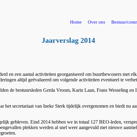
Home
Over ons
Bestuur/comm
Jaarverslag 2014
aderd en een aantal activiteiten georganiseerd om buurtbewoners met elk
deringen altijd geëvalueerd om volgende activiteiten eventueel te verbet
telden de bestuursleden Gerda Vroom, Karin Laan, Frans Wesseling en I
r het secretariaat van Ineke Sterk tijdelijk overgenomen en biedt nu aa
el gelijk gebleven. Eind 2014 hebben we in totaal 127 BEO-leden, versp
pengevallen plekken werden al snel weer aangevuld met nieuwe aanmel
egroeten.