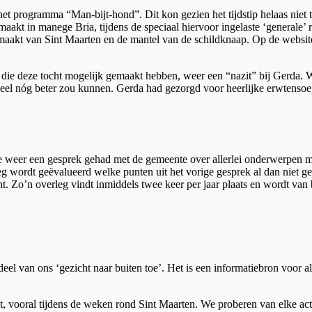
het programma “Man-bijt-hond”. Dit kon gezien het tijdstip helaas niet
akt in manege Bria, tijdens de speciaal hiervoor ingelaste ‘generale’
maakt van Sint Maarten en de mantel van de schildknaap. Op de website 
rs die deze tocht mogelijk gemaakt hebben, weer een “nazit” bij Gerda.
ueel nóg beter zou kunnen. Gerda had gezorgd voor heerlijke erwtensoep
 weer een gesprek gehad met de gemeente over allerlei onderwerpen m.
eg wordt geëvalueerd welke punten uit het vorige gesprek al dan niet ge
. Zo’n overleg vindt inmiddels twee keer per jaar plaats en wordt van b
el van ons ‘gezicht naar buiten toe’. Het is een informatiebron voor a
 vooral tijdens de weken rond Sint Maarten. We proberen van elke activi