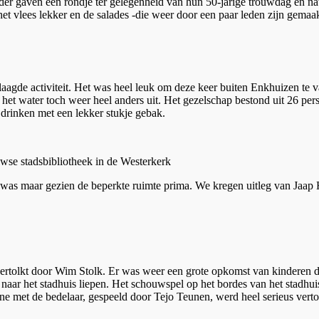
er gaven een rondje ter gelegenheid van hun 50-jarige trouwdag en nat
et vlees lekker en de salades -die weer door een paar leden zijn gemaak
laagde activiteit. Het was heel leuk om deze keer buiten Enkhuizen te v
f het water toch weer heel anders uit. Het gezelschap bestond uit 26 pe
drinken met een lekker stukje gebak.
e eeuwse stadsbibliotheek in de Westerkerk
 was maar gezien de beperkte ruimte prima. We kregen uitleg van Jaap 
vertolkt door Wim Stolk. Er was weer een grote opkomst van kinderen 
n naar het stadhuis liepen. Het schouwspel op het bordes van het stad
e met de bedelaar, gespeeld door Tejo Teunen, werd heel serieus vertolk
.