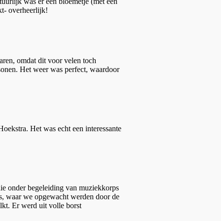
uurlijk was er een bloemetje (met een
t- overheerlijk!
aren, omdat dit voor velen toch
rsonen. Het weer was perfect, waardoor
Hoekstra. Het was echt een interessante
die onder begeleiding van muziekkorps
huis, waar we opgewacht werden door de
t. Er werd uit volle borst