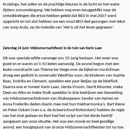
Kruizinga, het zeilen en de prachtige kleuren in de lucht en het water
tijdens zonsondergang. We hebben nog even teruggeblikt naar de
ontwikkelingen die ertoe hebben geleid dat BEO in mei 2007 werd
opgericht en tot slot hebben we een mooi BEO-lied gezongen met tekst
.
van Joop Acda, op de melodie van ‘Het is uit het leven gegrepen’
Zaterdag 24 juni: Midzomernachtfeest in de tuin van Karin Laan
Dit was speciale editie vanwege ons 10-jarig bestaan. Het weer was
goed en er waren zo’n 50 leden aanwezig. De avond begon met een
leuke voordracht van Thieme ter Stege over de bijbel en Ina Kofman
droeg een gedicht in onvervalst Westfries voor; de kinderen van Sophie
Baas, Endrika en Clement, speelden een paar liedjes op de blokfluit.
Daarna was er toneel: Karin Laan, Gerda Vroom, Gerrit Klooster, Ineke
Deen en Wim en Ineke Stolk speelden in drie bedrijven een bewerking
van Midzomernachtdroom van Shakespeare; Sander van Harten en
Anna Frederiks deden daarin mee met hun trekharmonica’s. Bart Kiene
en Peter Oskam (van o.a. de Acteerschool Rotterdam) hadden de regie
van het stuk gedaan en Bart had het script van het derde bedrijf
aangepast aan onze situatie. Het was een mooie en heel gezellige
avond, een hoogtepunt van al onze Midzomernachtfeesten tot nu toe.