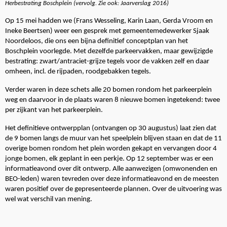
Herbestrating Boschplein (vervolg. Zie ook: Jaarverslag 2016)
Op 15 mei hadden we (Frans Wesseling, Karin Laan, Gerda Vroom en
Ineke Beertsen) weer een gesprek met gemeentemedewerker Sjaak
Noordeloos, die ons een bijna definitief conceptplan van het
Boschplein voorlegde. Met dezelfde
parkeervakken, maar gewijzigde
bestrating: zwart/antraciet-grijze tegels voor de vakken zelf en daar
omheen, incl. de rijpaden, roodgebakken tegels.
Verder waren in deze schets alle 20 bomen rondom het parkeerplein
weg en daarvoor in de plaats waren 8 nieuwe bomen ingetekend: twee
per zijkant van het parkeerplein.
Het definitieve ontwerpplan (ontvangen op 30 augustus) laat zien dat
de 9 bomen langs de muur van het speelplein blijven staan en dat de 11
overige bomen rondom het plein worden gekapt en vervangen door 4
jonge bomen, elk geplant in een perkje. Op 12 september was er een
informatieavond over dit ontwerp. Alle aanwezigen (omwonenden en
BEO-leden) waren tevreden over deze informatieavond en de meesten
waren positief over de gepresenteerde plannen. Over de uitvoering was
wel wat verschil van mening.