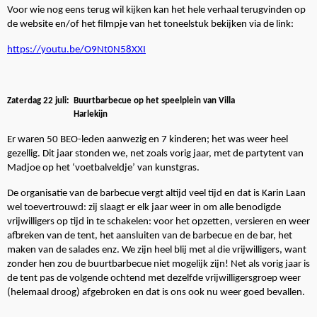
Voor wie nog eens terug wil kijken kan het hele verhaal terugvinden op
de website en/of het filmpje van het toneelstuk bekijken via de link:
https://youtu.be/O9Nt0N58XXI
Zaterdag 22 juli: Buurtbarbecue op het speelplein van Villa
Harlekijn
Er waren 50 BEO-leden aanwezig en 7 kinderen; het was weer heel
gezellig. Dit jaar stonden we, net zoals vorig jaar, met de partytent van
Madjoe op het ‘voetbalveldje’ van kunstgras.
De organisatie van de barbecue vergt altijd veel tijd en dat is Karin Laan
wel toevertrouwd: zij slaagt er elk jaar weer in om alle benodigde
vrijwilligers op tijd in te schakelen: voor het opzetten, versieren en weer
afbreken van de tent, het aansluiten van de barbecue en de bar, het
maken van de salades enz. We zijn heel blij met al die vrijwilligers, want
zonder hen zou de buurtbarbecue niet mogelijk zijn! Net als vorig jaar is
de tent pas de volgende ochtend met dezelfde vrijwilligersgroep weer
(helemaal droog) afgebroken en dat is ons ook nu weer goed bevallen.