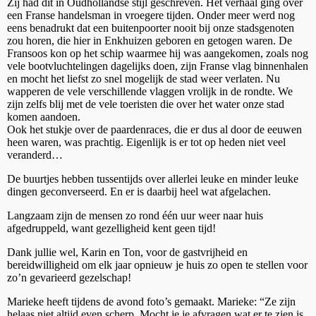
Zij had dit in Oudhollandse stijl geschreven. Het verhaal ging over
een Franse handelsman in vroegere tijden. Onder meer werd nog
eens benadrukt dat een buitenpoorter nooit bij onze stadsgenoten
zou horen, die hier in Enkhuizen geboren en getogen waren. De
Fransoos kon op het schip waarmee hij was aangekomen, zoals nog
vele bootvluchtelingen dagelijks doen, zijn Franse vlag binnenhalen
en mocht het liefst zo snel mogelijk de stad weer verlaten. Nu
wapperen de vele verschillende vlaggen vrolijk in de rondte. We
zijn zelfs blij met de vele toeristen die over het water onze stad
komen aandoen.
Ook het stukje over de paardenraces, die er dus al door de eeuwen
heen waren, was prachtig. Eigenlijk is er tot op heden niet veel
veranderd…
De buurtjes hebben tussentijds over allerlei leuke en minder leuke
dingen geconverseerd. En er is daarbij heel wat afgelachen.
Langzaam zijn de mensen zo rond één uur weer naar huis
afgedruppeld, want gezelligheid kent geen tijd!
Dank jullie wel, Karin en Ton, voor de gastvrijheid en
bereidwilligheid om elk jaar opnieuw je huis zo open te stellen voor
zo’n gevarieerd gezelschap!
Marieke heeft tijdens de avond foto’s gemaakt. Marieke: “Ze zijn
helaas niet altijd even scherp. Mocht je je afvragen wat er te zien is