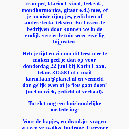
trompet, klarinet, viool, trekzak,
mondharmonica, gitaar e.d.) mee,
of
je mooiste rijmpjes, gedichten of
andere leuke teksten. En tussen de
bedrijven door kunnen we in de
vrolijk versierde tuin weer gezellig
bijpraten.
Heb je tijd en zin om dit feest mee te
maken geef je dan op vóór
donderdag 22 juni bij Karin Laan,
tel.nr. 315581 of
e-mail
karin.laan@planet.nl
en vermeld
dan gelijk even of je ‘iets gaat doen’
(met muziek, gedicht of verhaal).
Tot slot nog een huishoudelijke
mededeling:
Voor de hapjes, en drankjes vragen
wij een vrijwillige bijdrage. Hiervoor