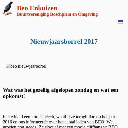
Beo Enkuizen
Buurtvereniging Boschplein en Omgeving
menu
Nieuwjaarsborrel 2017
Wat was het gezellig afgelopen zondag en wat een
opkomst!
Ineke hield een korte speech, waarbij ze terugblikte op het jaar
2016 en ons informeerde over het aantal leden van BEO. We
groeien nog steeds! Ze sloot af met een mooie cliffhanger: BEO