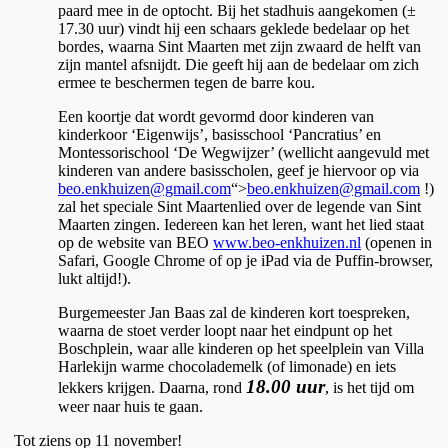
paard mee in de optocht.
Bij het stadhuis aangekomen (±
17.30 uur) vindt hij een schaars geklede bedelaar op het
bordes, waarna Sint Maarten met zijn zwaard de helft van
zijn mantel afsnijdt. Die geeft hij aan de bedelaar om zich
ermee te beschermen tegen de barre kou.
Een koortje dat wordt gevormd door kinderen van
kinderkoor ‘Eigenwijs’, basisschool ‘Pancratius’ en
Montessorischool ‘De Wegwijzer’ (wellicht aangevuld met
kinderen van andere basisscholen, geef je hiervoor op via
beo.enkhuizen@gmail.com
“>
beo.enkhuizen@gmail.com
!)
zal het speciale Sint Maartenlied over de legende van Sint
Maarten zingen. Iedereen kan het leren, want het lied staat
op de website van BEO
www.beo-enkhuizen.nl
(openen in
Safari, Google Chrome of op je iPad via de Puffin-browser,
lukt altijd!).
Burgemeester Jan Baas zal de kinderen kort toespreken,
waarna de stoet verder loopt naar het eindpunt op het
Boschplein, waar alle kinderen op het speelplein van Villa
Harlekijn warme chocolademelk (of limonade) en iets
18.00 uur
lekkers krijgen. Daarna, rond
, is het tijd om
weer naar huis te gaan.
Tot ziens op 11 november!