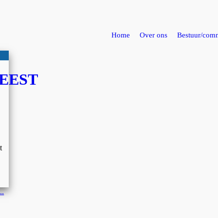
Home
Over ons
Bestuur/comm
EEST
t
..