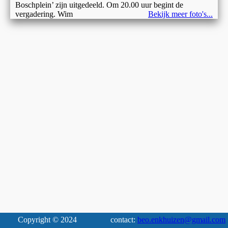
Boschplein’ zijn uitgedeeld. Om 20.00 uur begint de
vergadering. Wim
Bekijk meer foto's...
Copyright © 2024
contact:
beo.enkhuizen@gmail.com