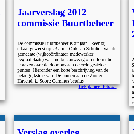
t
Jaarverslag 2012
commissie Buurtbeheer
De commissie Buurtbeheer is dit jaar 1 keer bij
elkaar geweest op 23 april. Ook Jan Scholten van de
gemeente (wijkcoördinator, medewerker
O
begraafplaats) was hierbij aanwezig om informatie
A
te geven over de door ons aan de orde gestelde
S
punten. Hieronder een korte beschrijving van de
t
belangrijkste ervan: De bomen aan de Zuider
b
Havendijk. Soort: Carpinus betulus
V
Bekijk meer foto's...
a
r
m
w
..
e
Verslag overleg