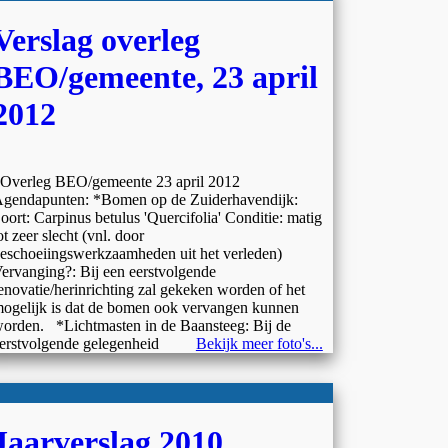
Verslag overleg
BEO/gemeente, 23 april
2012
verleg BEO/gemeente 23 april 2012
gendapunten: *Bomen op de Zuiderhavendijk:
oort: Carpinus betulus 'Quercifolia' Conditie: matig
ot zeer slecht (vnl. door
eschoeiingswerkzaamheden uit het verleden)
ervanging?: Bij een eerstvolgende
enovatie/herinrichting zal gekeken worden of het
ogelijk is dat de bomen ook vervangen kunnen
orden. *Lichtmasten in de Baansteeg: Bij de
erstvolgende gelegenheid
Bekijk meer foto's...
Jaarverslag 2010