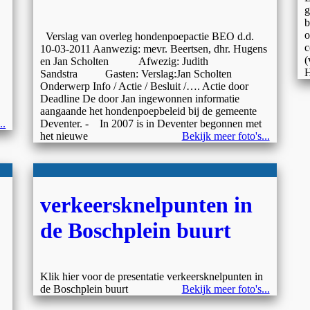
g
b
o
Verslag van overleg hondenpoepactie BEO d.d.
c
10-03-2011 Aanwezig: mevr. Beertsen, dhr. Hugens
(
en Jan Scholten Afwezig: Judith
H
Sandstra Gasten: Verslag:Jan Scholten
Onderwerp Info / Actie / Besluit /…. Actie door
Deadline De door Jan ingewonnen informatie
aangaande het hondenpoepbeleid bij de gemeente
..
Deventer. - In 2007 is in Deventer begonnen met
het nieuwe
Bekijk meer foto's...
verkeersknelpunten in
de Boschplein buurt
Klik hier voor de presentatie verkeersknelpunten in
de Boschplein buurt
Bekijk meer foto's...