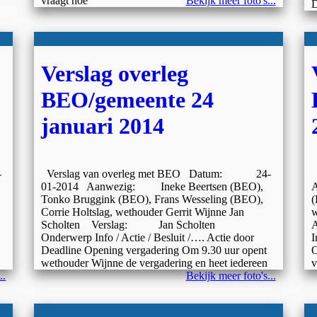
vraagt hoe
Bekijk meer foto's...
Verslag overleg
BEO/gemeente 24
januari 2014
-
Verslag van overleg met BEO Datum: 24-
V
01-2014 Aanwezig: Ineke Beertsen (BEO),
A
Tonko Bruggink (BEO), Frans Wesseling (BEO),
(
Corrie Holtslag, wethouder Gerrit Wijnne Jan
w
Scholten Verslag: Jan Scholten
A
Onderwerp Info / Actie / Besluit /…. Actie door
I
Deadline Opening vergadering Om 9.30 uur opent
O
wethouder Wijnne de vergadering en heet iedereen
v
..
Bekijk meer foto's...