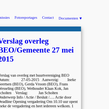
issies
Fotoreportages
Contact
Documenten ⯆
Verslag overleg
BEO/Gemeente 27 mei
2015
erslag van overleg met buurtvereniging BEO
Datum: 27-05-2015 Aanwezig: Ineke
eertsen (BEO), Gerda Vroom (BEO), Frans
esseling (BEO), Wethouder Klaas Kok, Jan
Scholten Verslag: Jan Scholten
nderwerp Info / Actie / Besluit /…. Actie door
eadline Opening vergadering Om 10.10 uur opent
neke de vergadering en heet iedereen welkom. 1