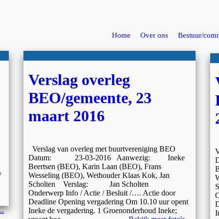
Home
Over ons
Bestuur/comm
Verslag overleg
BEO/gemeente, 23
maart 2016
Verslag van overleg met buurtvereniging BEO
V
Datum: 23-03-2016 Aanwezig: Ineke
Beertsen (BEO), Karin Laan (BEO), Frans
B
/
Wesseling (BEO), Wethouder Klaas Kok, Jan
W
Scholten Verslag: Jan Scholten
Onderwerp Info / Actie / Besluit /…. Actie door
O
Deadline Opening vergadering Om 10.10 uur opent
D
..
Ineke de vergadering. 1 Groenonderhoud Ineke;
I