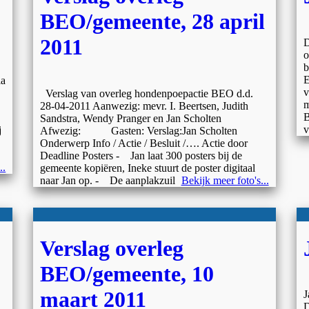
BEO/gemeente, 28 april
2011
D
o
b
E
la
v
Verslag van overleg hondenpoepactie BEO d.d.
m
28-04-2011 Aanwezig: mevr. I. Beertsen, Judith
B
Sandstra, Wendy Pranger en Jan Scholten
v
j
Afwezig: Gasten: Verslag:Jan Scholten
Onderwerp Info / Actie / Besluit /…. Actie door
Deadline Posters - Jan laat 300 posters bij de
..
gemeente kopiëren, Ineke stuurt de poster digitaal
naar Jan op. - De aanplakzuil
Bekijk meer foto's...
Verslag overleg
BEO/gemeente, 10
maart 2011
J
D