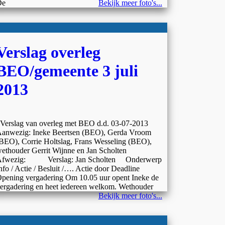
De
Bekijk meer foto's...
Verslag overleg
BEO/gemeente 3 juli
2013
erslag van overleg met BEO d.d. 03-07-2013
anwezig: Ineke Beertsen (BEO), Gerda Vroom
BEO), Corrie Holtslag, Frans Wesseling (BEO),
ethouder Gerrit Wijnne en Jan Scholten
fwezig: Verslag: Jan Scholten Onderwerp
nfo / Actie / Besluit /…. Actie door Deadline
pening vergadering Om 10.05 uur opent Ineke de
ergadering en heet iedereen welkom. Wethouder
Bekijk meer foto's...